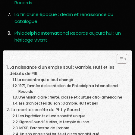
Records
La fin d’une époque : déclin et renaissance du
catalogue
Philadelphia International Records aujourd’hui : un
héritage vivant
Table of Contents
La naissance d’un empire soul : Gamble, Huff et les
débuts de PIR
La rencontre qui a tout changé
1971, l’année de la création de Philadelphia International
Records
Une vision claire : fierté, classe et culture afro-américaine
Les architectes du son : Gamble, Huff et Bell
La recette secrète du Philly Sound
Les ingrédients d’une sonorité unique
Sigma Sound Studios, le temple du son
MFSB, l’orchestre de l’ombre
Un son entre soul brute et disco sophistiqué