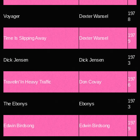
197
Voyager
Dexter Wansel
8
197
Time Is Slipping Away
Dexter Wansel
9
197
Dick Jensen
Dick Jensen
3
197
Travelin’ In Heavy Traffic
Don Covay
6
197
The Ebonys
Ebonys
3
197
Edwin Birdsong
Edwin Birdsong
9