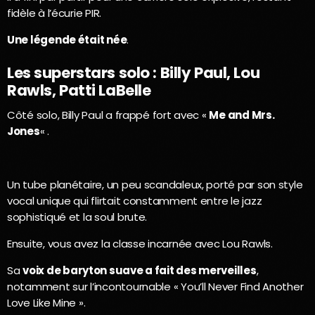
fidèle à l’écurie PIR.
Une légende était née
.
Les superstars solo : Billy Paul, Lou
Rawls, Patti LaBelle
Côté solo, Billy Paul a frappé fort avec «
Me and Mrs.
Jones
« .
Un tube planétaire, un peu scandaleux, porté par son style
vocal unique qui flirtait constamment entre le jazz
sophistiqué et la soul brute.
Ensuite, vous avez la classe incarnée avec Lou Rawls.
Sa
voix de baryton suave a fait des merveilles
,
notamment sur l’incontournable « You’ll Never Find Another
Love Like Mine ».