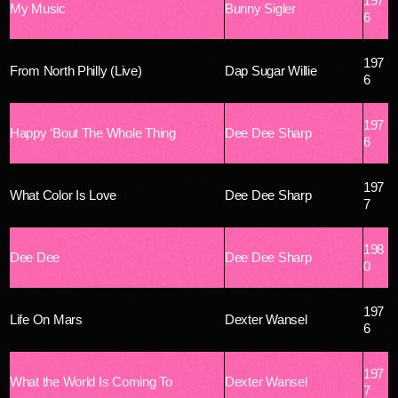
197
My Music
Bunny Sigler
6
197
From North Philly (Live)
Dap Sugar Willie
6
197
Happy ‘Bout The Whole Thing
Dee Dee Sharp
6
197
What Color Is Love
Dee Dee Sharp
7
198
Dee Dee
Dee Dee Sharp
0
197
Life On Mars
Dexter Wansel
6
197
What the World Is Coming To
Dexter Wansel
7