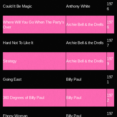
197
Could It Be Magic
Anthony White
6
Where Will You Go When The Party’s
197
Archie Bell & the Drells
Over
6
197
Hard Not To Like It
Archie Bell & the Drells
7
197
Strategy
Archie Bell & the Drells
9
197
Going East
Billy Paul
1
197
360 Degrees of Billy Paul
Billy Paul
2
197
Ebony Woman
Billy Paul