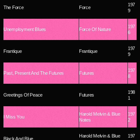
197
The Force
Force
9
197
Unemployment Blues
Force Of Nature
6
197
Frantique
Frantique
9
197
Past, Present And The Futures
Futures
8
198
Greetings Of Peace
Futures
1
Harold Melvin & Blue
197
I Miss You
Notes
2
Harold Melvin & Blue
197
Black And Blue