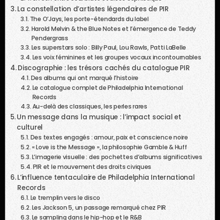
La constellation d’artistes légendaires de PIR
The O’Jays, les porte-étendards du label
Harold Melvin & the Blue Notes et l’émergence de Teddy
Pendergrass
Les superstars solo : Billy Paul, Lou Rawls, Patti LaBelle
Les voix féminines et les groupes vocaux incontournables
Discographie : les trésors cachés du catalogue PIR
Des albums qui ont marqué l’histoire
Le catalogue complet de Philadelphia International
Records
Au-delà des classiques, les perles rares
Un message dans la musique : l’impact social et
culturel
Des textes engagés : amour, paix et conscience noire
« Love is the Message », la philosophie Gamble & Huff
L’imagerie visuelle : des pochettes d’albums significatives
PIR et le mouvement des droits civiques
L’influence tentaculaire de Philadelphia International
Records
Le tremplin vers le disco
Les Jackson 5, un passage remarqué chez PIR
Le sampling dans le hip-hop et le R&B