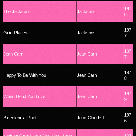
197
The Jacksons
Jacksons
6
197
Goin’ Places
Jacksons
7
197
Jean Carn
Jean Carn
7
197
Happy To Be With You
Jean Carn
8
197
When I Find You Love
Jean Carn
9
197
Bicentennial Poet
Jean-Claude T.
6