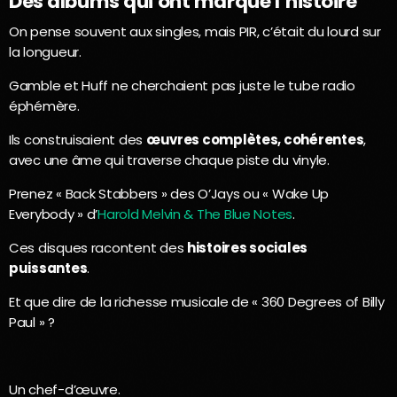
Des albums qui ont marqué l’histoire
On pense souvent aux singles, mais PIR, c’était du lourd sur
la longueur.
Gamble et Huff ne cherchaient pas juste le tube radio
éphémère.
Ils construisaient des
œuvres complètes, cohérentes
,
avec une âme qui traverse chaque piste du vinyle.
Prenez « Back Stabbers » des O’Jays ou « Wake Up
Everybody » d’
Harold Melvin & The Blue Notes
.
Ces disques racontent des
histoires sociales
puissantes
.
Et que dire de la richesse musicale de « 360 Degrees of Billy
Paul » ?
Un chef-d’œuvre.