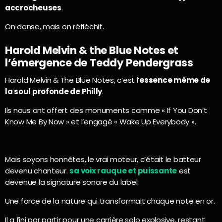
accrocheuses
.
On danse, mais on réfléchit.
Harold Melvin & the Blue Notes et
l’émergence de Teddy Pendergrass
Harold Melvin & The Blue Notes, c’est l’
essence même de
la soul profonde de Philly
.
Ils nous ont offert des monuments comme « If You Don’t
Know Me By Now » et l’engagé « Wake Up Everybody ».
Mais soyons honnêtes, le vrai moteur, c’était le batteur
devenu chanteur.
sa voix rauque et puissante
est
devenue la signature sonore du label.
Une force de la nature qui transformait chaque note en or.
Il a fini par partir pour une carrière solo explosive, restant