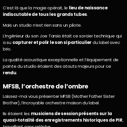
C’est là que la magie opérait, le
lieu de naissance
indiscutable de tous les grands tubes
.
Mais un studio n’est rien sans un pilote.
L’ingénieur du son Joe Tarsia était ce sorcier technique qui
a su
capturer et polir le son si particulier
du label avec
brio.
La qualité acoustique exceptionnelle et l’équipement de
pointe du studio étaient des atouts majeurs pour ce
rendu
.
MFSB, l’orchestre de l’ombre
Laissez-moi vous présenter MFSB (Mother Father Sister
Brother), l’incroyable orchestre maison du label.
Ils étaient les
musiciens de session présents sur la
quasi-totalité des enregistrements historiques de PIR
,
travaillant sans relâche.