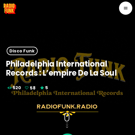
menu
Disco Funk
Philadelphia International
Records : L’empire De La Soul
520
58
5