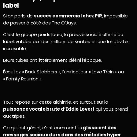
label
Si on parle de
succès commercial chez PIR
, impossible
de passer à côté des The O’Jays.
C’est le groupe poids lourd, la preuve sociale ultime du
label, validée par des millions de ventes et une longévité
incroyable.
Leurs tubes ont littéralement défini l’époque.
Écoutez « Back Stabbers », l’unificateur « Love Train » ou
« Family Reunion ».
Tout repose sur cette alchimie, et surtout sur la
puissance vocale brute d’Eddie Levert
qui vous prend
aux tripes.
Ce qui est génial, c’est comment ils
glissaient des
messages sociaux durs dans des mélodies hyper