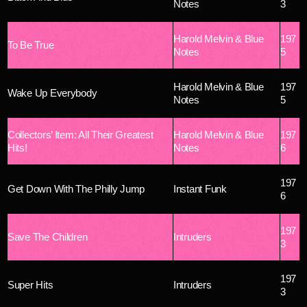
Notes
3
Harold Melvin & Blue
197
To Be True
Notes
5
Harold Melvin & Blue
197
Wake Up Everybody
Notes
5
Collectors’ Item: All Their Greatest
Harold Melvin & Blue
197
Hits!
Notes
6
197
Get Down With The Philly Jump
Instant Funk
6
197
Save The Children
Intruders
3
197
Super Hits
Intruders
3