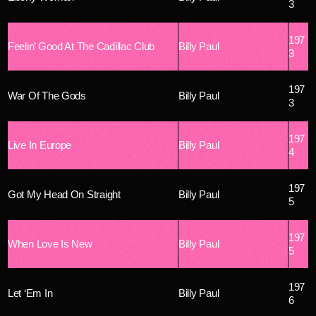
3
197
Feelin’ Good At The Cadillac Club
Billy Paul
3
197
War Of The Gods
Billy Paul
3
197
Live In Europe
Billy Paul
4
197
Got My Head On Straight
Billy Paul
5
197
When Love Is New
Billy Paul
5
197
Let ‘Em In
Billy Paul
6