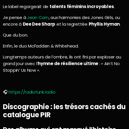
Le label regorgeait de
talents féminins incroyables
.
Je pense à
Jean Carn
, aux harmonies des Jones Girls, ou
encore à
Dee Dee Sharp
et la regrettée
Phyllis Hyman
.
Que du bon.
Enfin, le duo McFadden & Whitehead.
Longtemps auteurs de l’ombre, ils ont fini par exploser au
grand jour avec l’
hymne de résilience ultime
: « Ain’t No
Stoppin’ Us Now ».
🎧
https://radiofunk.radio
Discographie : les trésors cachés du
catalogue PIR