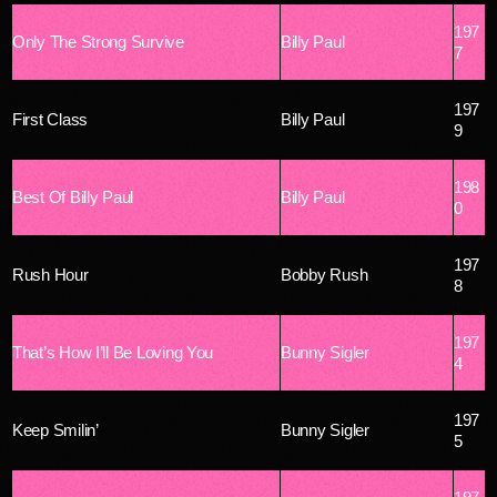
197
Only The Strong Survive
Billy Paul
7
197
First Class
Billy Paul
9
198
Best Of Billy Paul
Billy Paul
0
197
Rush Hour
Bobby Rush
8
197
That’s How I’ll Be Loving You
Bunny Sigler
4
197
Keep Smilin’
Bunny Sigler
5