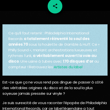
share
email
58
Ce qu’il faut retenir : Philadelphia International
Records
a totalement réinventé la soul des
années 70
sous la houlette de Gamble & Huff. Ce «
Philly Sound », mariant orchestrations luxueuses et
rythmes funk,
a véritablement ouvert la voie au
disco
. Une usine à tubes avec
170 disques d’or
au
compteur ! Retrouvez les
Artistes du label
.
Est-ce que ça ne vous rend pas dingue de passer à côté
des véritables origines du disco et de la soul la plus
soyeuse jamais pressée sur vinyle ?
Je suis surexcité de vous raconter l’épopée de Philadelphia
International Records, car ce label légendaire a tout