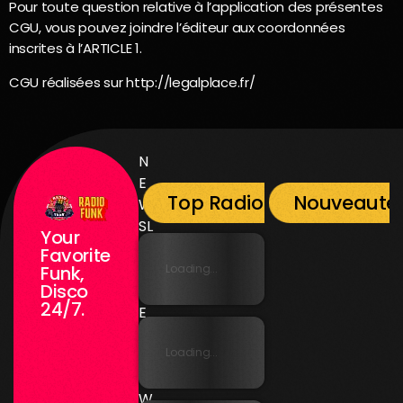
Pour toute question relative à l’application des présentes
CGU, vous pouvez joindre l’éditeur aux coordonnées
inscrites à l’ARTICLE 1.
CGU réalisées sur http://legalplace.fr/
N
E
Top Radio Funk
Nouveauté
W
SL
Your
E
Favorite
T
Loading...
Funk,
Disco
T
24/7.
E
R
Loading...
N
E
W