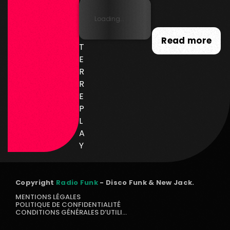
SL
Loading...
E
T
Read more
T
E
R
R
E
P
L
A
Y
Copyright
Radio Funk
- Disco Funk & New Jack.
MENTIONS LÉGALES
POLITIQUE DE CONFIDENTIALITÉ
CONDITIONS GÉNÉRALES D’UTILISATION