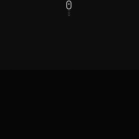
IA
Radio funk ia : le groove inédit en
live 24h/7 sans pub