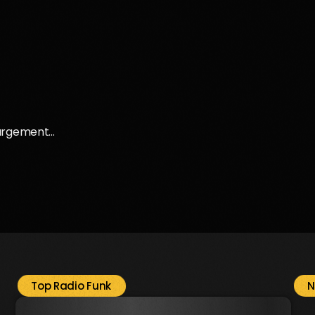
rgement...
Top Radio Funk
N