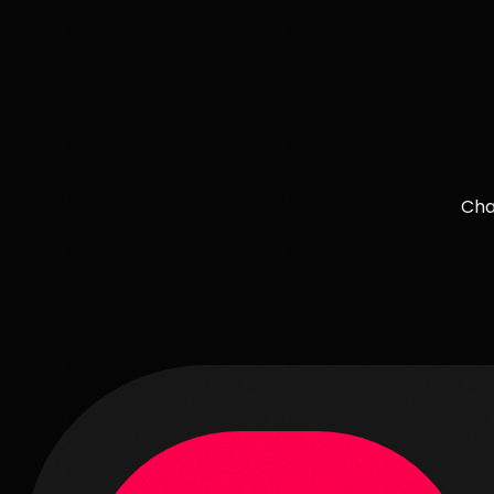
Mettre en Avant
781
73
Cha