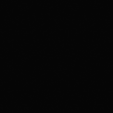
disco
03H00
03:00 - 04:00
Upcoming shows
Top Funk