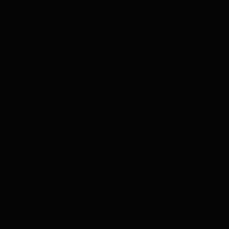
Hip Hop New Jack Swing
Bad 40 : fantasme de fan ou
prochaine bombe funk-pop de
l’héritage Michael Jackson ?
698
39