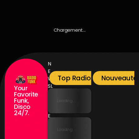
Chargement...
N
E
Top Radio Funk
Nouveauté
W
SL
Your
E
Favorite
Funk,
T
Loading...
Disco
T
24/7.
E
R
Loading...
N
E