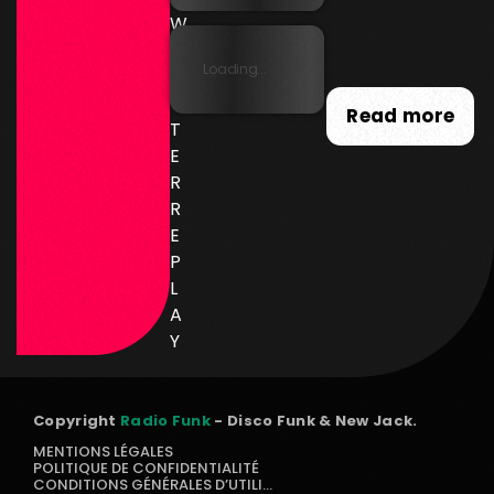
W
SL
Loading...
E
T
Read more
T
E
R
R
E
P
L
A
Y
Copyright
Radio Funk
- Disco Funk & New Jack.
MENTIONS LÉGALES
POLITIQUE DE CONFIDENTIALITÉ
CONDITIONS GÉNÉRALES D’UTILISATION