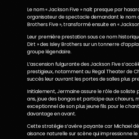
Le nom « Jackson Five » naît presque par hasar
organisateur de spectacle demandant le nom 
Brothers Five », transformé ensuite en « Jackson 
Leur première prestation sous ce nom historique a 
Dirt » des Isley Brothers sur un tonnerre d’app
groupe légendaire.
L’ascension fulgurante des Jackson Five s’accél
prestigieux, notamment au Regal Theater de Ch
succès leur ouvrant les portes de salles plus p
Initialement, Jermaine assure le rôle de soliste 
ans, joue des bongos et participe aux chœurs, 
exceptionnel de son plus jeune fils pour le cha
davantage en avant.
Cette stratégie s’avère payante car Michael d
aisance naturelle sur scène qui impressionne l