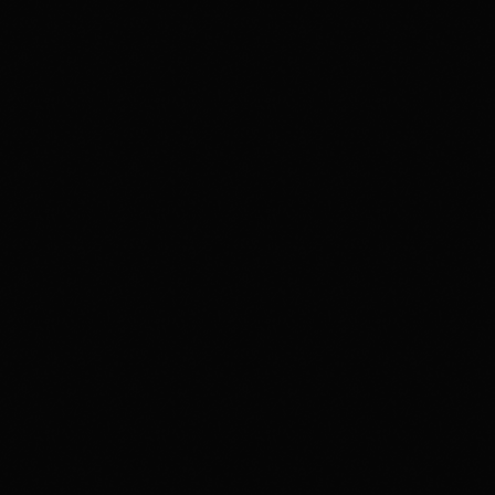
disco
03H00
03:00 - 04:00
Upcoming shows