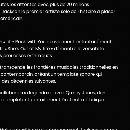
es les attentes avec plus de 20 millions
ackson le premier artiste solo de l’histoire à placer
 américain.
ugh » et « Rock with You » deviennent instantanément
 « She’s Out of My Life » démontre la versatilité
es prouesses rythmiques.
ranscende les frontières musicales traditionnelles en
B contemporain, créant un template sonore qui
 des décennies suivantes.
 collaboration légendaire avec Quincy Jones, dont
que complètent parfaitement l’instinct mélodique
e Wall » repositionne strategiquement Jackson comme