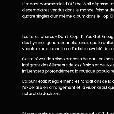
L’impact commercial d’Off the Wall dépasse tout
d’exemplaires vendus dans le monde, faisant de J
quatre singles d’un même album dans le Top 10
Les titres phares « Don’t Stop ‘Til You Get Eno
des hymnes générationnels, tandis que la ballade
vocale exceptionnelle de l’artiste au-delà de s
Cette révolution disco orchestrée par Jackson t
intégrant des éléments de jazz fusion et de R&
influencera profondément la musique populaire
L’album établit également les fondations de la
l’expertise en arrangement et la vision artisti
naturel de Jackson.
Plus qu’un simple succès commercial, « Off th