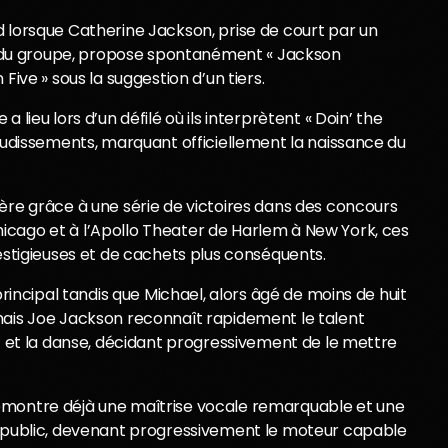
d lorsque Catherine Jackson, prise de court par un
du groupe, propose spontanément « Jackson
Five » sous la suggestion d’un tiers.
lieu lors d’un défilé où ils interprètent « Doin’ the
laudissements, marquant officiellement la naissance du
ère grâce à une série de victoires dans des concours
icago et à l’Apollo Theater de Harlem à New York, ces
restigieuses et de cachets plus conséquents.
principal tandis que Michael, alors âgé de moins de huit
mais Joe Jackson reconnaît rapidement le talent
nt et la danse, décidant progressivement de le mettre
émontre déjà une maîtrise vocale remarquable et une
e public, devenant progressivement le moteur capable