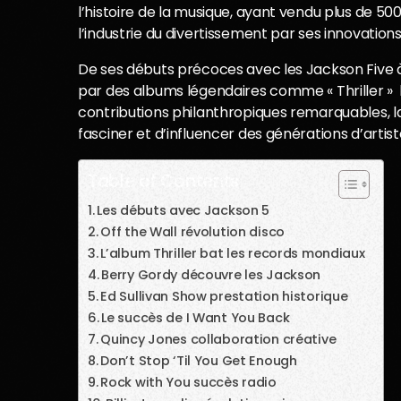
l’histoire de la musique, ayant vendu plus de 50
l’industrie du divertissement par ses innovations 
De ses débuts précoces avec les Jackson Five à
par des albums légendaires comme « Thriller » l
contributions philanthropiques remarquables, l
fasciner et d’influencer des générations d’artist
Table of Contents
Les débuts avec Jackson 5
Off the Wall révolution disco
L’album Thriller bat les records mondiaux
Berry Gordy découvre les Jackson
Ed Sullivan Show prestation historique
Le succès de I Want You Back
Quincy Jones collaboration créative
Don’t Stop ‘Til You Get Enough
Rock with You succès radio