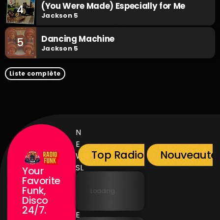
(You Were Made) Especially for Me
4
Jackson 5
Dancing Machine
5
Jackson 5
Liste complète
N
E
Top Radio Funk
Nouveauté
W
SL
Your
E
Favorite
Funk,
T
Loading...
Disco
T
24/7.
E