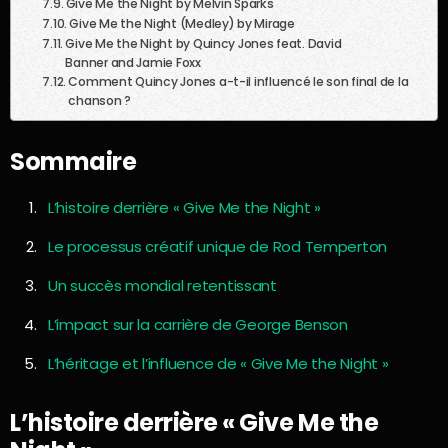
Give Me the Night by Melvin Sparks
Give Me the Night (Medley) by Mirage
Give Me the Night by Quincy Jones feat. David
Banner and Jamie Foxx
Comment Quincy Jones a-t-il influencé le son final de la
chanson ?
Sommaire
L’histoire derrière « Give Me the Night »
Le processus créatif unique de Rod Temperton
Un succès mondial retentissant
L’impact sur la carrière de George Benson
L’héritage et l’influence de « Give Me the Night »
L’histoire derrière « Give Me the