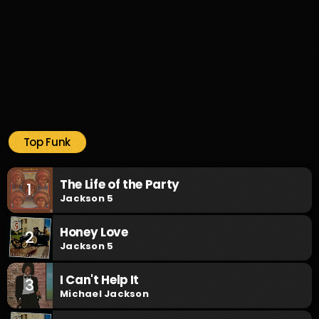
Top Funk
The Life of the Party
1
Jackson 5
Honey Love
2
Jackson 5
I Can't Help It
3
Michael Jackson