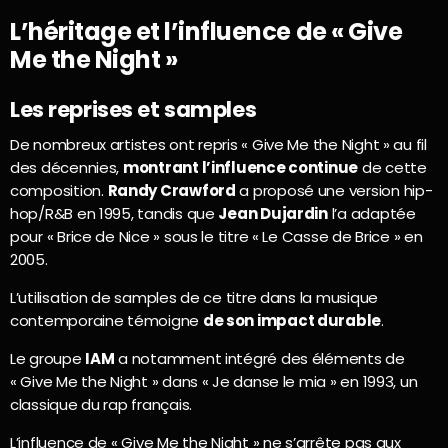
L’héritage et l’influence de « Give
Me the Night »
Les reprises et samples
De nombreux artistes ont repris « Give Me the Night » au fil
des décennies,
montrant l’influence continue
de cette
composition.
Randy Crawford
a proposé une version hip-
hop/R&B en 1995, tandis que
Jean Dujardin
l’a adaptée
pour « Brice de Nice » sous le titre « Le Casse de Brice » en
2005.
L’utilisation de samples de ce titre dans la musique
contemporaine témoigne
de son impact durable
.
Le groupe
IAM
a notamment intégré des éléments de
« Give Me the Night » dans « Je danse le mia » en 1993, un
classique du rap français.
L’influence de « Give Me the Night » ne s’arrête pas aux