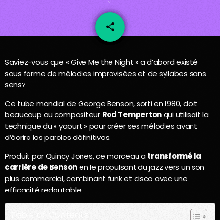
share
email
43
Saviez-vous que « Give Me the Night » a d’abord existé
sous forme de mélodies improvisées et de syllabes sans
sens?
Ce tube mondial de George Benson, sorti en 1980, doit
beaucoup au compositeur
Rod Temperton
qui utilisait la
technique du « yaourt » pour créer ses mélodies avant
d’écrire les paroles définitives.
Produit par Quincy Jones, ce morceau a
transformé la
carrière de Benson
en le propulsant du jazz vers un son
plus commercial, combinant funk et disco avec une
efficacité redoutable.
Table of Contents