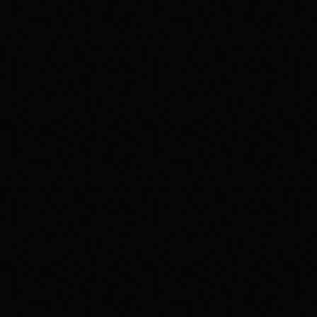
Disco Funk
Aimé’s Kitchen: A Funk & Soul Journey
Through Time and Groove
356
74