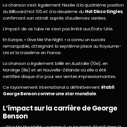
La chanson s’est également hissée à la quatrième position
du Billboard Hot 100 et à la deuxième du
Hot Disco Singles
,
confirmant son attrait auprès d’audiences variées.
L’impact de ce tube ne s’est pas limité aux États-Unis.
En Europe, « Give Me the Night » a connu un succès
remarquable, atteignant la septième place au Royaume-
Uni et la troisième en France.
La chanson a également brillé en Australie (10e), en
Norvège (8e) et en Nouvelle-Zélande où elle a été
certifiée disque d’or pour ses ventes impressionnantes.
Ce rayonnement international a définitivement
établi
George Benson comme une star mondiale
.
L’impact sur la carrière de George
Benson
« Give Me the Night » a marqué un tournant décisif dans la