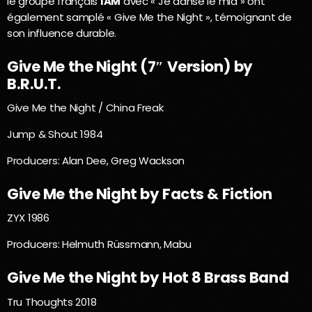
le groupe français
IAM
avec « Je danse le mia » ont
également samplé « Give Me the Night », témoignant de
son influence durable.
Give Me the Night (7″ Version) by
B.R.U.T.
Give Me the Night / China Freak
Jump & Shout 1984
Producers: Alan Dee, Greg Wackson
Give Me the Night by Facts & Fiction
ZYX 1986
Producers: Helmuth Rüssmann, Mabu
Give Me the Night by Hot 8 Brass Band
Tru Thoughts 2018