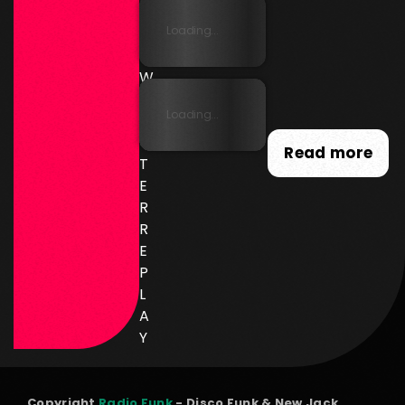
R
Loading...
N
E
W
SL
Loading...
E
T
Read more
T
E
R
R
E
P
L
A
Y
Copyright
Radio Funk
- Disco Funk & New Jack.