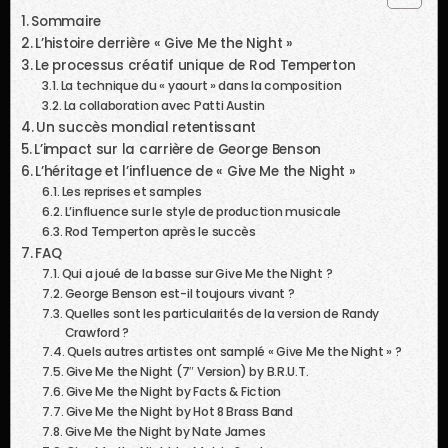
Sommaire
L’histoire derrière « Give Me the Night »
Le processus créatif unique de Rod Temperton
La technique du « yaourt » dans la composition
La collaboration avec Patti Austin
Un succès mondial retentissant
L’impact sur la carrière de George Benson
L’héritage et l’influence de « Give Me the Night »
Les reprises et samples
L’influence sur le style de production musicale
Rod Temperton après le succès
FAQ
Qui a joué de la basse sur Give Me the Night ?
George Benson est-il toujours vivant ?
Quelles sont les particularités de la version de Randy
Crawford ?
Quels autres artistes ont samplé « Give Me the Night » ?
Give Me the Night (7″ Version) by B.R.U.T.
Give Me the Night by Facts & Fiction
Give Me the Night by Hot 8 Brass Band
Give Me the Night by Nate James