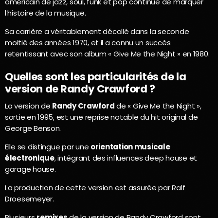
américain de jazz, soul, funk et pop continue de marquer
l’histoire de la musique.
Sa carrière a véritablement décollé dans la seconde
moitié des années 1970, et il a connu un succès
retentissant avec son album « Give Me the Night » en 1980.
Quelles sont les particularités de la
version de Randy Crawford ?
La version de
Randy Crawford
de « Give Me the Night »,
sortie en 1995, est une reprise notable du hit original de
George Benson.
Elle se distingue par une
orientation musicale
électronique
, intégrant des influences deep house et
garage house.
La production de cette version est assurée par Ralf
Droesemeyer.
Plusieurs
remixes
de la version de Randy Crawford sont