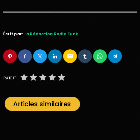
Écrit par:
La Rédaction Radio Funk
email
RATE IT
Articles similaires
insert_link