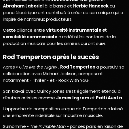
Abraham Laboriel
à la basse et
Herbie Hancock
au
piano électrique ont contribué à créer ce son unique qui a
inspiré de nombreux producteurs.
Cette alliance entre
virtuosité instrumentale et
sensibilité commerciale
a redéfini les contours de la
production musicale pour les années qui ont suivi.
Rod Temperton après le succès
Après «
Give Me the Night
« ,
Rod Temperton
a poursuivi sa
collaboration avec Michael Jackson, composant
notamment « Thriller » et « Rock With You« .
Son travail avec Quincy Jones s’est également étendu à
d’autres artistes comme
James Ingram
et
Patti Austin
.
L’approche de composition unique de Temperton a laissé
une empreinte indélébile sur l’industrie musicale.
Surnommé «
The Invisible Man
» par ses pairs en raison de