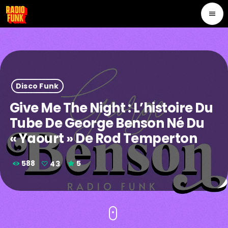
menu
Disco Funk
Give Me The Night : L’histoire Du
Tube De George Benson Né Du
« Yaourt » De Rod Temperton
588
43
5