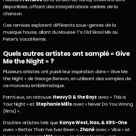
disponibles, offrant des interprétations variées de la
chanson.
Ces remixes explorent différents sous-genres de la
musique house, allant du Mousse T’s Old Skool Mix au
Peter’s Vocal Remix.
Quels autres artistes ont samplé « Give
Me the Night » ?
Plusieurs artistes ont puisé leur inspiration dans « Give Me
the Night » de George Benson, en utilisant des samples de
ce morceau emblématique.
Parmi eux, on retrouve
Heavy D & the Boyz
avec « This Is
Your Night » et
Stephanie Mills
avec « Never Do You Wrong
(Rmx) ».
D’autres artistes tels que
Kanye West, Nas, & KRS-One
avec « Better Than I’ve Ever Been »,
Zhané
avec « Vibe » et