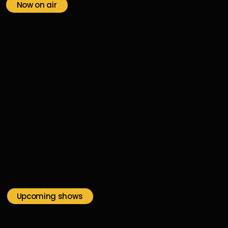
Now on air
funk
New Jack
18:00 - 23:59
New Jack
Upcoming shows