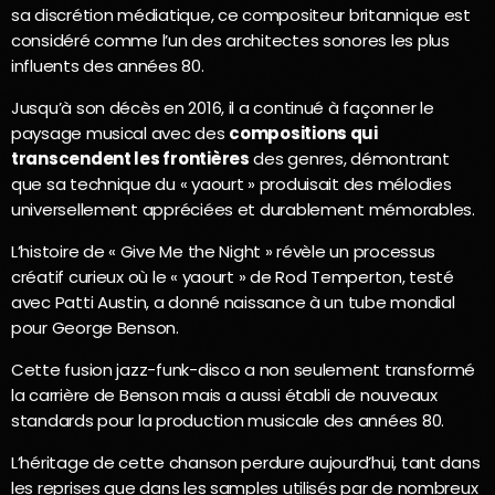
sa discrétion médiatique, ce compositeur britannique est
considéré comme l’un des architectes sonores les plus
influents des années 80.
Jusqu’à son décès en 2016, il a continué à façonner le
paysage musical avec des
compositions qui
transcendent les frontières
des genres, démontrant
que sa technique du « yaourt » produisait des mélodies
universellement appréciées et durablement mémorables.
L’histoire de « Give Me the Night » révèle un processus
créatif curieux où le « yaourt » de Rod Temperton, testé
avec Patti Austin, a donné naissance à un tube mondial
pour George Benson.
Cette fusion jazz-funk-disco a non seulement transformé
la carrière de Benson mais a aussi établi de nouveaux
standards pour la production musicale des années 80.
L’héritage de cette chanson perdure aujourd’hui, tant dans
les reprises que dans les samples utilisés par de nombreux