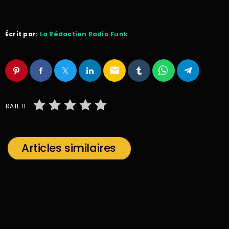
Écrit par:
La Rédaction Radio Funk
email
RATE IT
Articles similaires
insert_link