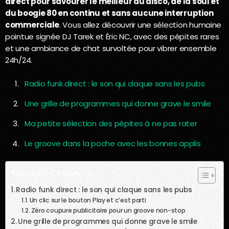
direct pour savourer le meilleur du disco, de la soul et
du boogie 80 en continu et sans aucune interruption
commerciale
. Vous allez découvrir une sélection humaine
pointue signée DJ Tarek et Éric NC, avec des pépites rares
et une ambiance de chat survoltée pour vibrer ensemble
24h/24.
Radio funk direct : le son qui claque sans les pubs
Une grille de programmes qui donne grave le smile
Ma petite sélection des pépites à ne pas rater
Le groove dans la poche avec les bonnes applis
Table of Contents
Radio funk direct : le son qui claque sans les pubs
Un clic sur le bouton Play et c’est parti
Zéro coupure publicitaire pour un groove non-stop
Une grille de programmes qui donne grave le smile