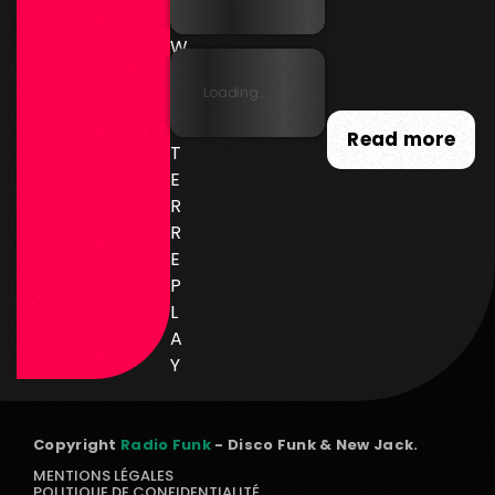
E
W
SL
Loading...
E
T
Read more
T
E
R
R
E
P
L
A
Y
Copyright
Radio Funk
- Disco Funk & New Jack.
MENTIONS LÉGALES
POLITIQUE DE CONFIDENTIALITÉ