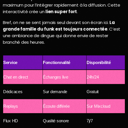
maximum pour l’intégrer rapidement à la diffusion. Cette
interactivité crée un
lien super fort
.
Bref, on ne se sent jamais seul devant son écran ici.
La
grande famille du funk est toujours connectée
. C’est
une ambiance de dingue qui donne envie de rester
branché des heures.
Service
Fonctionnalité
Disponibilité
Chat en direct
Échanges live
24h/24
Dédicaces
Sur demande
Gratuit
Replays
Écoute différée
Sur Mixcloud
Flux HD
Qualité sonore
7j/7