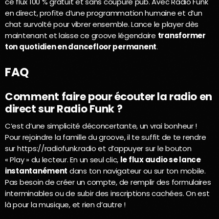
ce flux 100 % gratuit et sans coupure pub. Avec Radio Funk
en direct, profite d’une programmation humaine et d’un
chat survolté pour vibrer ensemble. Lance le player dès
maintenant et laisse ce groove légendaire
transformer
ton quotidien en dancefloor permanent
.
FAQ
Comment faire pour écouter la radio en
direct sur Radio Funk ?
C’est d’une simplicité déconcertante, un vrai bonheur !
Pour rejoindre la famille du groove, il te suffit de te rendre
sur https://radiofunk.radio et d’appuyer sur le bouton
« Play » du lecteur. En un seul clic,
le flux audio se lance
instantanément
dans ton navigateur ou sur ton mobile.
Pas besoin de créer un compte, de remplir des formulaires
interminables ou de subir des inscriptions cachées. On est
là pour la musique, et rien d’autre !