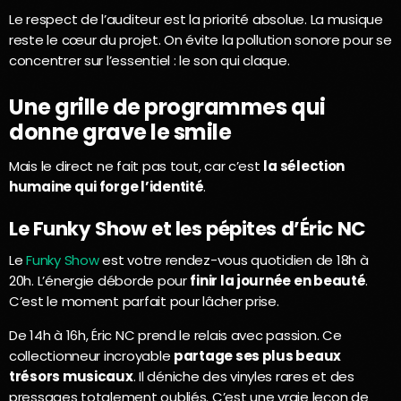
Le respect de l’auditeur est la priorité absolue. La musique
reste le cœur du projet. On évite la pollution sonore pour se
concentrer sur l’essentiel : le son qui claque.
Une grille de programmes qui
donne grave le smile
Mais le direct ne fait pas tout, car c’est
la sélection
humaine qui forge l’identité
.
Le Funky Show et les pépites d’Éric NC
Le
Funky Show
est votre rendez-vous quotidien de 18h à
20h. L’énergie déborde pour
finir la journée en beauté
.
C’est le moment parfait pour lâcher prise.
De 14h à 16h, Éric NC prend le relais avec passion. Ce
collectionneur incroyable
partage ses plus beaux
trésors musicaux
. Il déniche des vinyles rares et des
pressages totalement oubliés. C’est une vraie leçon de