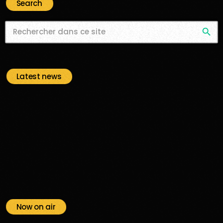
Search
search
Latest news
Now on air