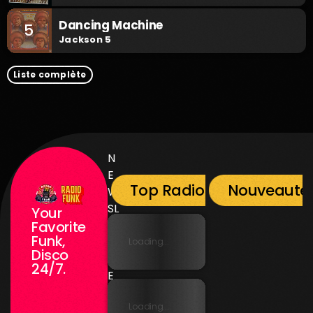
Dancing Machine
5
Jackson 5
Liste complète
N
E
Top Radio Funk
Nouveauté
W
SL
Your
E
Favorite
Funk,
T
Loading...
Disco
T
24/7.
E
R
Loading...
N