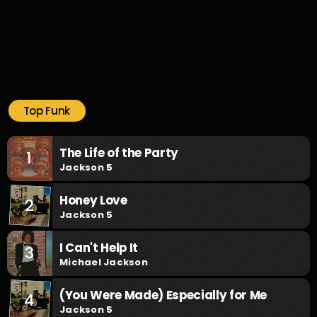
Top Funk
The Life of the Party
1
Jackson 5
Honey Love
2
Jackson 5
I Can't Help It
3
Michael Jackson
(You Were Made) Especially for Me
4
Jackson 5