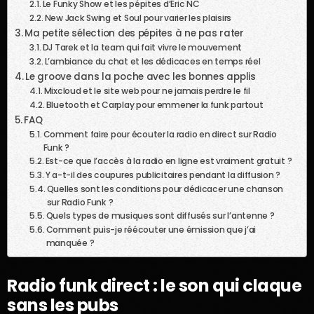
Le Funky Show et les pépites d’Éric NC
New Jack Swing et Soul pour varier les plaisirs
Ma petite sélection des pépites à ne pas rater
DJ Tarek et la team qui fait vivre le mouvement
L’ambiance du chat et les dédicaces en temps réel
Le groove dans la poche avec les bonnes applis
Mixcloud et le site web pour ne jamais perdre le fil
Bluetooth et Carplay pour emmener la funk partout
FAQ
Comment faire pour écouter la radio en direct sur Radio
Funk ?
Est-ce que l’accès à la radio en ligne est vraiment gratuit ?
Y a-t-il des coupures publicitaires pendant la diffusion ?
Quelles sont les conditions pour dédicacer une chanson
sur Radio Funk ?
Quels types de musiques sont diffusés sur l’antenne ?
Comment puis-je réécouter une émission que j’ai
manquée ?
Radio funk direct :
le son qui claque
sans les pubs