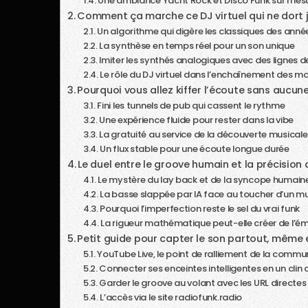
Une ambiance Yacht Rock et Disco Funk sur mes
Comment ça marche ce DJ virtuel qui ne dort 
Un algorithme qui digère les classiques des anné
La synthèse en temps réel pour un son unique
Imiter les synthés analogiques avec des lignes 
Le rôle du DJ virtuel dans l’enchaînement des m
Pourquoi vous allez kiffer l’écoute sans aucu
Fini les tunnels de pub qui cassent le rythme
Une expérience fluide pour rester dans la vibe
La gratuité au service de la découverte musicale
Un flux stable pour une écoute longue durée
Le duel entre le groove humain et la précision
Le mystère du lay back et de la syncope humain
La basse slappée par IA face au toucher d’un mu
Pourquoi l’imperfection reste le sel du vrai funk
La rigueur mathématique peut-elle créer de l’é
Petit guide pour capter le son partout, même 
YouTube Live, le point de ralliement de la comm
Connecter ses enceintes intelligentes en un clin 
Garder le groove au volant avec les URL directes
L’accès via le site radiofunk.radio