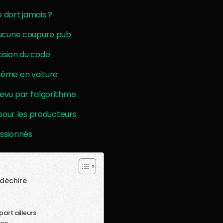
 dort jamais ?
 aucune coupure pub
cision du code
 même en voiture
revu par l’algorithme
our les producteurs
assionnés
 déchire
art ailleurs