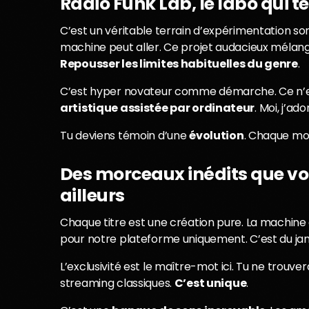
Radio Funk Lab, le labo qui te
C’est un véritable terrain d’expérimentation son
machine peut aller. Ce projet audacieux mélang
Repousser les limites habituelles du genre
.
C’est hyper novateur comme démarche. Ce n’est
artistique assistée par ordinateur
. Moi, j’ad
Tu deviens témoin d’une
évolution
. Chaque mor
Des morceaux inédits que vo
ailleurs
Chaque titre est une création pure. La machin
pour notre plateforme uniquement. C’est du ja
L’exclusivité est le maître-mot ici. Tu ne trou
streaming classiques.
C’est unique
.