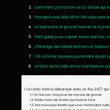
Comment ça marche ce DJ virtuel qui ne
Pourquoi vous allez kiffer l’écoute sans
Le duel entre le groove humain et la pré
Petit guide pour capter le son partout,
L’héritage des labels Motown et Salsoul 
L’IA comme nouveau partenaire de jam p
Le futur de la radio entre machines et p
Table of Contents
La radio funk ia débarque avec un flux 24/7 qui
Un flux non-stop pour les mordus de groove
Radio Funk Lab, le labo qui teste le futur
Des morceaux inédits que vous n’entendrez nulle p