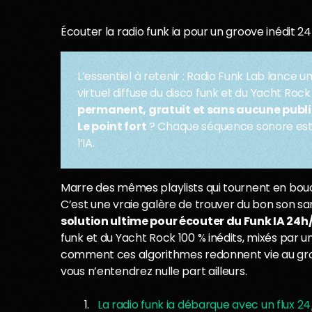
Écouter la radio funk ia pour un groove inédit 2
L’essentiel à retenir : Radio Funk Lab lance u
virtuel diffuse du disco funk et du Yacht Rock
permanent, gratuit et sans aucune publi
Le point fort
? Chaque séquence sonore est 
l’IA.
Marre des mêmes playlists qui tournent en boucl
C’est une vraie galère de trouver du bon son san
solution ultime pour écouter du Funk IA 24h
funk et du Yacht Rock 100 % inédits, mixés par un
comment ces algorithmes redonnent vie au gro
vous n’entendrez nulle part ailleurs.
La radio funk ia débarque avec un flux 24