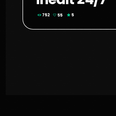
752
55
5