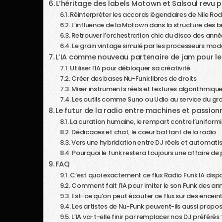
L’héritage des labels Motown et Salsoul revu p
Réinterpréter les accords légendaires de Nile Ro
L’influence de la Motown dans la structure des 
Retrouver l’orchestration chic du disco des ann
Le grain vintage simulé par les processeurs mo
L’IA comme nouveau partenaire de jam pour l
Utiliser l’IA pour débloquer sa créativité
Créer des bases Nu-Funk libres de droits
Mixer instruments réels et textures algorithmiqu
Les outils comme Suno ou Udio au service du gr
Le futur de la radio entre machines et passion
La curation humaine, le rempart contre l’uniform
Dédicaces et chat, le cœur battant de la radio
Vers une hybridation entre DJ réels et automati
Pourquoi le funk restera toujours une affaire de
FAQ
C’est quoi exactement ce flux Radio Funk IA disp
Comment fait l’IA pour imiter le son Funk des an
Est-ce qu’on peut écouter ce flux sur des encein
Les artistes de Nu-Funk peuvent-ils aussi propo
L’IA va-t-elle finir par remplacer nos DJ préférés 