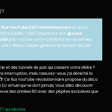
4/7
n
flux YouTube 24/7 révolutionnaire
où un DJ
 100 % inédits. C’est l’assurance d’un
groove
cité
pour booster votre créativité ou vos soirées.
une création unique générée en temps réel par
e et des tunnels de pub qui cassent votre délire ?
s interruption, mais rassurez-vous, j’ai déniché la
/7
. Ce flux YouTube révolutionnaire propose du disco
 DJ virtuel qui ne dort jamais. Vous allez découvrir
ove des années 80 avec des pépites exclusives que
/7 qui déchire