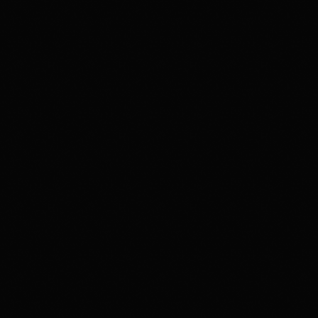
Now on air
disco
Funky Show
12:00 - 18:00
Funky Show
Upcoming shows