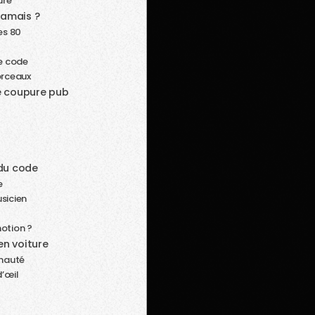
ure
jamais ?
es 80
de code
orceaux
ne coupure pub
 du code
e
sicien
motion ?
en voiture
unauté
d’œil