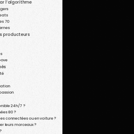
ar l’algorithme
dgers
beats
ées 70
dernes
es producteurs
es
oove
nés
ité
sation
 passion
onible 24h/7 ?
nées 80 ?
tes connectées ou en voiture ?
ser leurs morceaux ?
?