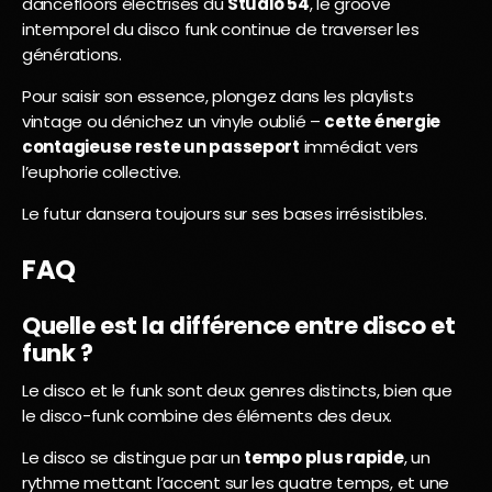
dancefloors électrisés du
Studio 54
, le groove
intemporel du disco funk continue de traverser les
générations.
Pour saisir son essence, plongez dans les playlists
vintage ou dénichez un vinyle oublié –
cette énergie
contagieuse reste un passeport
immédiat vers
l’euphorie collective.
Le futur dansera toujours sur ses bases irrésistibles.
FAQ
Quelle est la différence entre disco et
funk ?
Le disco et le funk sont deux genres distincts, bien que
le disco-funk combine des éléments des deux.
Le disco se distingue par un
tempo plus rapide
, un
rythme mettant l’accent sur les quatre temps, et une