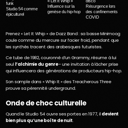
« Let It Whip »
disco
funk
Influence sur la
Résurgence lors
Studio 54 comme
genèse du hip-hop
des confinements
épiculturel
COVID
Prenez « Let It Whip » de Dazz Band : sa basse Minimoog
coule comme du mercure sur l’acier froid, pendant que
les synthés tracent des arabesques futuristes.
Ce tube de 1982, couronné d’un Grammy, résume à lui
seul
l’alchimie du genre
– une invitation à lâcher prise
qui influencera des générations de producteurs hip-hop.
Son sample dans « Whip It » des Treacherous Three
prouve sa pérennité underground.
Onde de choc culturelle
Quand le Studio 54 ouvre ses portes en 1977, il
devient
bien plus qu’une boîte de nuit
.