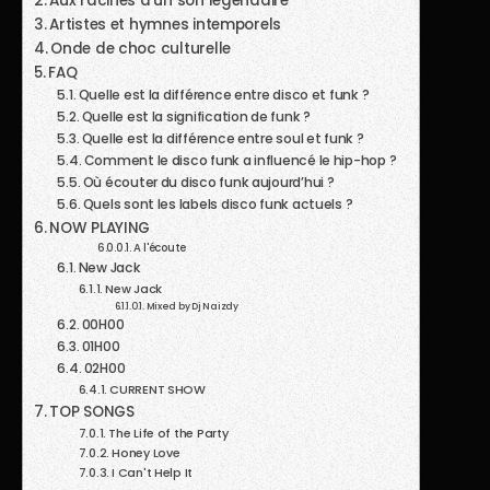
Aux racines d’un son légendaire
Artistes et hymnes intemporels
Onde de choc culturelle
FAQ
Quelle est la différence entre disco et funk ?
Quelle est la signification de funk ?
Quelle est la différence entre soul et funk ?
Comment le disco funk a influencé le hip-hop ?
Où écouter du disco funk aujourd’hui ?
Quels sont les labels disco funk actuels ?
NOW PLAYING
A l'écoute
New Jack
New Jack
Mixed by Dj Naizdy
00H00
01H00
02H00
CURRENT SHOW
TOP SONGS
The Life of the Party
Honey Love
I Can't Help It