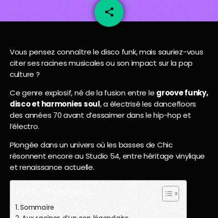
share
email
81
Vous pensez connaître le disco funk, mais sauriez-vous
citer ses racines musicales ou son impact sur la pop
culture ?
Ce genre explosif, né de la fusion entre le
groove funky,
disco et harmonies soul
, a électrisé les dancefloors
des années 70 avant d’essaimer dans le hip-hop et
l’électro.
Plongée dans un univers où les basses de Chic
résonnent encore au Studio 54, entre héritage vinylique
et renaissance actuelle.
Table of Contents
Sommaire