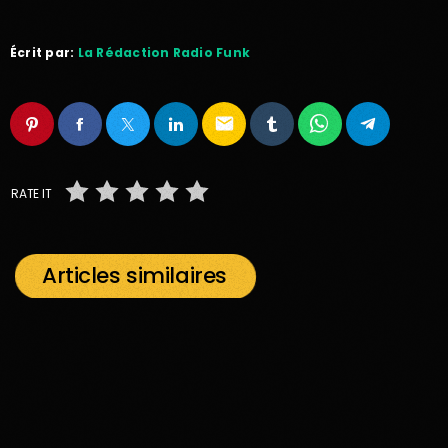
Écrit par:
La Rédaction Radio Funk
email
RATE IT
Articles similaires
insert_link