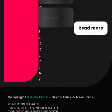
E
W
SL
Loading...
E
T
Read more
T
E
R
R
E
P
L
A
Y
Copyright
Radio Funk
- Disco Funk & New Jack.
MENTIONS LÉGALES
POLITIQUE DE CONFIDENTIALITÉ
CONDITIONS GÉNÉRALES D’UTILISATION