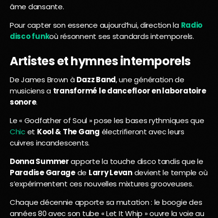
âme dansante.
Pour capter son essence aujourd’hui, direction la
Radio
disco funk
où résonnent ses standards intemporels.
Artistes et hymnes intemporels
De James Brown à
Dazz Band
, une génération de
musiciens a
transformé le dancefloor en laboratoire
sonore
.
Le « Godfather of Soul » pose les bases rythmiques que
Chic
et
Kool & The Gang
électrifieront avec leurs
cuivres incandescents.
Donna Summer
apporte la touche disco tandis que le
Paradise Garage
de
Larry Levan
devient le temple où
s’expérimentent ces nouvelles mixtures grooveuses.
Chaque décennie apporte sa mutation : le boogie des
années 80 avec son tube « Let It Whip » ouvre la voie au