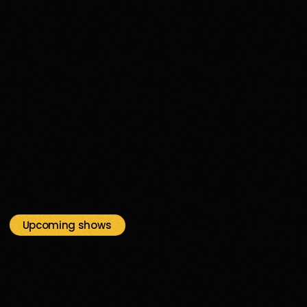
funk
New Jack
18:00 - 23:59
New Jack
Upcoming shows