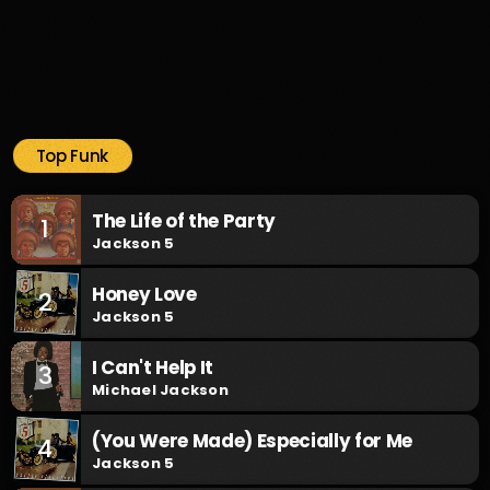
Top Funk
The Life of the Party
1
Jackson 5
Honey Love
2
Jackson 5
I Can't Help It
3
Michael Jackson
(You Were Made) Especially for Me
4
Jackson 5