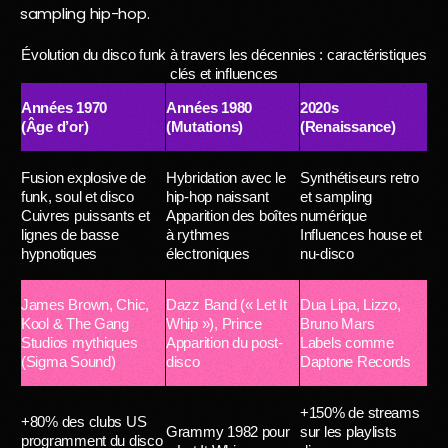
sampling hip-hop.
Évolution du disco funk à travers les décennies : caractéristiques
clés et influences
Années 1970
Années 1980
2020s
(Âge d’or)
(Mutations)
(Renaissance)
Fusion explosive de
Hybridation avec le
Synthétiseurs retro
funk, soul et disco
hip-hop naissant
et sampling
Cuivres puissants et
Apparition des boîtes
numérique
lignes de basse
à rythmes
Influences house et
hypnotiques
électroniques
nu-disco
James Brown, Chic,
Dazz Band (« Let It
Dua Lipa, Lizzo,
Kool & The Gang
Whip »), Prince
Bruno Mars
Studios mythiques
Apparition du post-
Labels comme
(Sigma Sound)
disco
Daptone Records
+150% de streams
+80% des clubs US
Grammy 1982 pour
sur les playlists
programment du disco