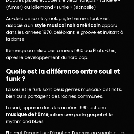
D’autres pistes évoquent le vieux français « funkière »
(fumer) ou l’allemand « Funke » (étincelle).
Au-delà de son étymologie, le terme « funk » est
associé à un
style musical noir américain
apparu
dans les années 1970, célébrant le groove et invitant à
la danse.
Il émerge au milieu des années 1960 aux États-Unis,
après le développement du hard bop.
Quelle est la différence entre soul et
funk ?
La soul et le funk sont deux genres musicaux distincts,
bien qu’ils partagent des racines communes.
La soul, apparue dans les années 1960, est une
musique de l’âme
, influencée par le gospel et le
rhythm and blues.
Elle met l’accent sur l’émotion, l’expression vocale et les