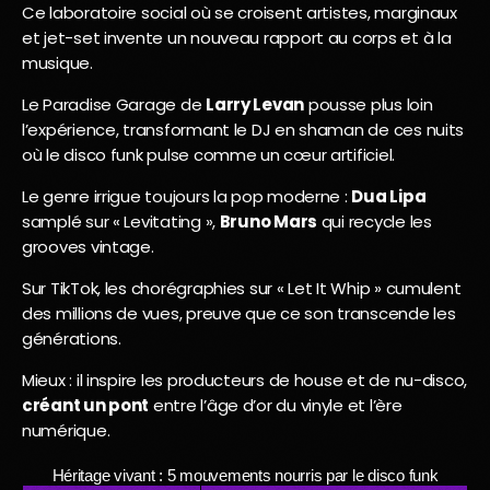
Ce laboratoire social où se croisent artistes, marginaux
et jet-set invente un nouveau rapport au corps et à la
musique.
Le Paradise Garage de
Larry Levan
pousse plus loin
l’expérience, transformant le DJ en shaman de ces nuits
où le disco funk pulse comme un cœur artificiel.
Le genre irrigue toujours la pop moderne :
Dua Lipa
samplé sur « Levitating »,
Bruno Mars
qui recycle les
grooves vintage.
Sur TikTok, les chorégraphies sur « Let It Whip » cumulent
des millions de vues, preuve que ce son transcende les
générations.
Mieux : il inspire les producteurs de house et de nu-disco,
créant un pont
entre l’âge d’or du vinyle et l’ère
numérique.
Héritage vivant : 5 mouvements nourris par le disco funk