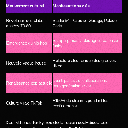
Mouvement culturel
Manifestations clés
Révolution des clubs
Studio 54, Paradise Garage, Palace
années 70-80
Paris
Sampling massif des lignes de basse
Émergence du hip-hop
funky
Relecture électronique des grooves
Nouvelle vague house
disco
Dua Lipa, Lizzo, collaborations
Renaissance pop actuelle
transgénérationnelles
+150% de streams pendant les
Culture virale TikTok
confinements
Des rythmes funky nés de la fusion soul-disco aux