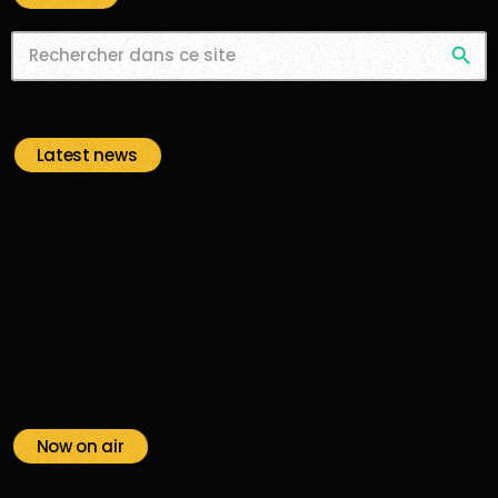
search
Latest news
Now on air