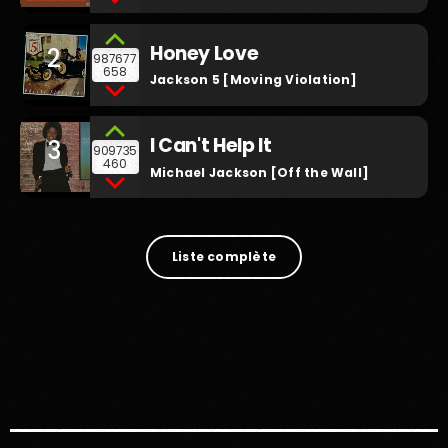
Honey Love
2
987677
658
Jackson 5 [Moving Violation]
I Can't Help It
3
909735
460
Michael Jackson [Off the Wall]
Liste complète