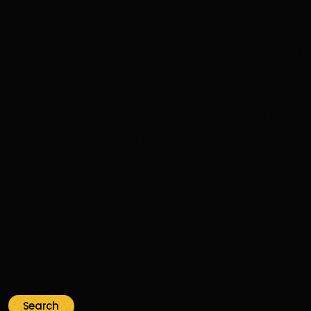
Disco Funk
Aimé’s Kitchen: A Funk & Soul Journey
Through Time and Groove
356
74
Search