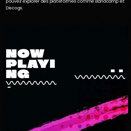
pouvez explorer des plateformes comme Bandcamp et
Discogs.
NOW
PLAYI
.
.
NG
-
A l'écoute