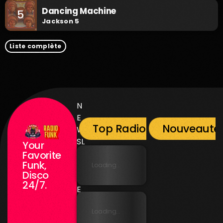
Dancing Machine
5
Jackson 5
Liste complète
N
E
Top Radio Funk
Nouveauté
W
SL
Your
E
Favorite
Funk,
T
Loading...
Disco
T
24/7.
E
R
Loading...
N