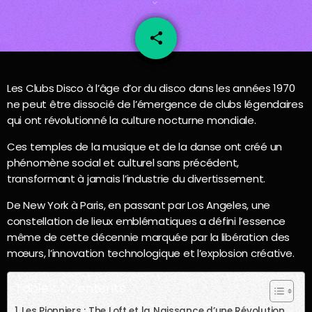
share
email
48
Les Clubs Disco à l’âge d’or du disco dans les années 1970
ne peut être dissocié de l’émergence de clubs légendaires
qui ont révolutionné la culture nocturne mondiale.
Ces temples de la musique et de la danse ont créé un
phénomène social et culturel sans précédent,
transformant à jamais l’industrie du divertissement.
De New York à Paris, en passant par Los Angeles, une
constellation de lieux emblématiques a défini l’essence
même de cette décennie marquée par la libération des
mœurs, l’innovation technologique et l’explosion créative.
Table of Contents
Les Pionniers : The Loft et la Naissance d’une Révolution