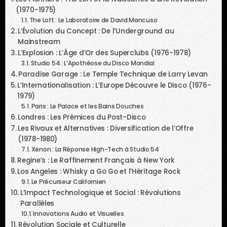
(1970-1975)
The Loft : Le Laboratoire de David Mancuso
L’Évolution du Concept : De l’Underground au
Mainstream
L’Explosion : L’Âge d’Or des Superclubs (1976-1978)
Studio 54 : L’Apothéose du Disco Mondial
Paradise Garage : Le Temple Technique de Larry Levan
L’Internationalisation : L’Europe Découvre le Disco (1976-
1979)
Paris : Le Palace et les Bains Douches
Londres : Les Prémices du Post-Disco
Les Rivaux et Alternatives : Diversification de l’Offre
(1978-1980)
Xenon : La Réponse High-Tech à Studio 54
Regine’s : Le Raffinement Français à New York
Los Angeles : Whisky a Go Go et l’Héritage Rock
Le Précurseur Californien
L’Impact Technologique et Social : Révolutions
Parallèles
Innovations Audio et Visuelles
Révolution Sociale et Culturelle