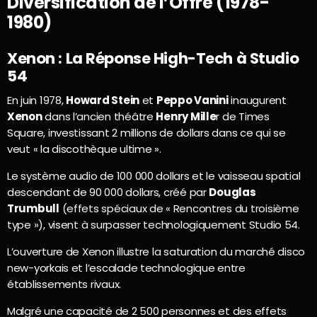
Diversification de l’Offre (1978-
1980)
Xenon : La Réponse High-Tech à Studio
54
En juin 1978,
Howard Stein
et
Peppo Vanini
inaugurent
Xenon
dans l’ancien théâtre
Henry Mille
r de Times
Square, investissant 2 millions de dollars dans ce qui se
veut « la discothèque ultime ».
Le système audio de 100 000 dollars et le vaisseau spatial
descendant de 90 000 dollars, créé par
Douglas
Trumbull
(effets spéciaux de « Rencontres du troisième
type »), visent à surpasser technologiquement Studio 54.
L’ouverture de Xenon illustre la saturation du marché disco
new-yorkais et l’escalade technologique entre
établissements rivaux.
Malgré une capacité de 2 500 personnes et des effets