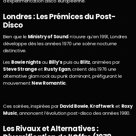
d’expérimentation disco européenne.
Londres : Les Prémices du Post-
Disco
Bien que le
Ministry of Sound
n’ouvre qu’en 1991, Londres
développe dès les années 1970 une scène nocturne
distinctive.
Les
Bowie nights
au
Billy’s
puis au
Blitz
, animées par
Steve Strange
et
Rusty Egan
, créent dès 1976 une
alternative glam rock au punk dominant, préfigurant le
mouvement
New Romantic
.
Ces soirées, inspirées par
David Bowie
,
Kraftwerk
et
Roxy
Music
, annoncent l’évolution post-disco des années 1980.
Les Rivaux et Alternatives :