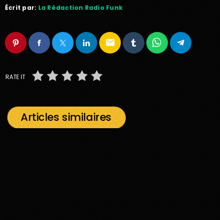
Écrit par:
La Rédaction Radio Funk
email
RATE IT
Articles similaires
insert_link