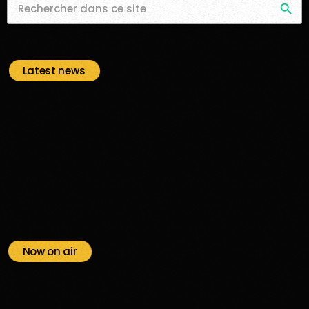
search
Latest news
Now on air