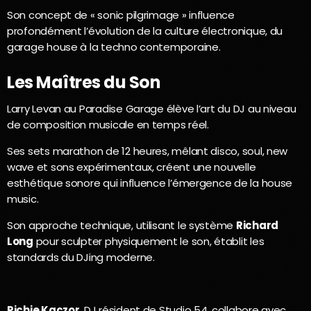
Son concept de « sonic pilgrimage » influence
profondément l’évolution de la culture électronique, du
garage house à la techno contemporaine.
Les Maîtres du Son
Larry Levan au Paradise Garage élève l’art du DJ au niveau
de composition musicale en temps réel.
Ses sets marathon de 12 heures, mêlant disco, soul, new
wave et sons expérimentaux, créent une nouvelle
esthétique sonore qui influence l’émergence de la house
music.
Son approche technique, utilisant le système
Richard
Long
pour sculpter physiquement le son, établit les
standards du DJing moderne.
Richie Kaczor
, DJ résident de Studio 54, collabore avec