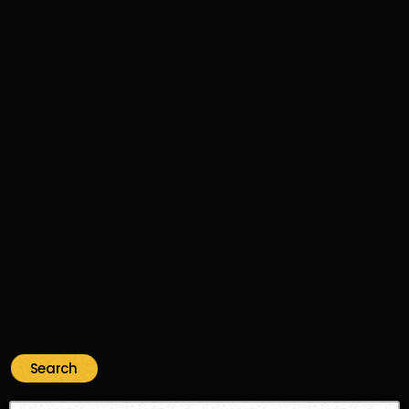
Disco Funk
Aimé’s Kitchen: A Funk & Soul Journey
Through Time and Groove
356
74
Search