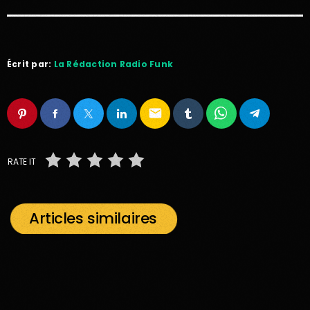
Écrit par:
La Rédaction Radio Funk
email
RATE IT
Articles similaires
insert_link