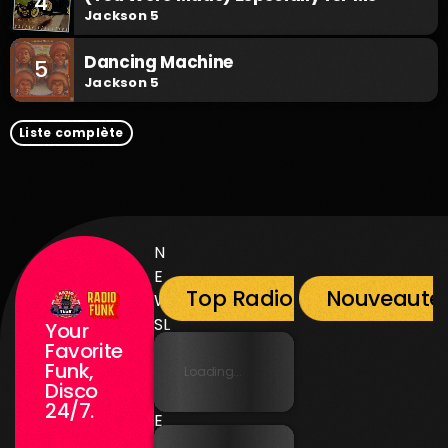
4
Jackson 5
Dancing Machine
5
Jackson 5
Liste complète
N
E
Top Radio Funk
Nouveauté
W
SL
Your
E
Favorite
Funk,
T
Loading...
Disco
T
24/7.
E
R