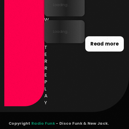
Loading...
N
E
W
SL
Loading...
E
T
Read more
T
E
R
R
E
P
L
A
Y
Copyright
Radio Funk
- Disco Funk & New Jack.