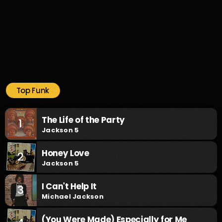
Top Funk
The Life of the Party
1
Jackson 5
Honey Love
2
Jackson 5
I Can't Help It
3
Michael Jackson
(You Were Made) Especially for Me