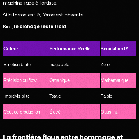
machine face à l’artiste.
Si la forme est là, l’âme est absente.
Bref,
le clonage reste froid
.
Critère
Performance Réelle
Simulation IA
Émotion brute
Inégalable
Zéro
Précision du flow
Organique
Mathématique
Imprévisibilité
Totale
Faible
Coût de production
Élevé
Quasi nul
La frontière floue entre hommage et