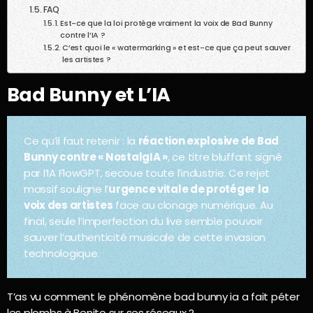
FAQ
Est-ce que la loi protège vraiment la voix de Bad Bunny
contre l’IA ?
C’est quoi le « watermarking » et est-ce que ça peut sauver
les artistes ?
Bad Bunny et L’IA
Ce qu’il faut retenir : la
réaction explosive de Bad
Bunny contre « NostalgIA »
, ce titre bluffant signé
par l’IA FlowGPT, secoue toute l’industrie. Ce rejet
massif souligne l’
urgence vitale de protéger la
voix des artistes
face au clonage numérique. Au
final, seule l’imperfection du live semble pouvoir
sauver l’authenticité musicale de cette invasion
technologique.
T’as vu comment le phénomène bad bunny ia a fait péter
les plombs à Benito sur ses réseaux ?