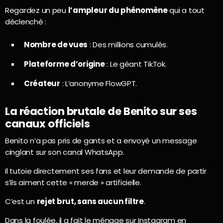
Regardez un peu
l’ampleur du phénomène
qui a tout
déclenché :
Nombre de vues
: Des millions cumulés.
Plateforme d’origine
: Le géant TikTok.
Créateur
: L’anonyme FlowGPT.
La réaction brutale de Benito sur ses
canaux officiels
Benito n’a pas pris de gants et a envoyé un message
cinglant sur son canal WhatsApp.
Il tutoie directement ses fans et leur demande de partir
s’ils aiment cette « merde » artificielle.
C’est un
rejet brut, sans aucun filtre
.
Dans la foulée, il a fait le ménage sur Instagram en