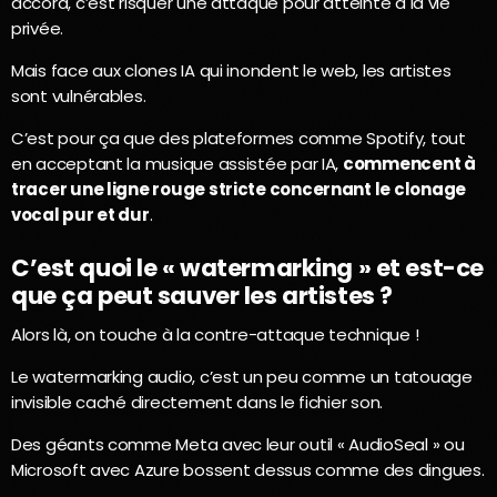
accord, c’est risquer une attaque pour atteinte à la vie
privée.
Mais face aux clones IA qui inondent le web, les artistes
sont vulnérables.
C’est pour ça que des plateformes comme Spotify, tout
en acceptant la musique assistée par IA,
commencent à
tracer une ligne rouge stricte concernant le clonage
vocal pur et dur
.
C’est quoi le « watermarking » et est-ce
que ça peut sauver les artistes ?
Alors là, on touche à la contre-attaque technique !
Le watermarking audio, c’est un peu comme un tatouage
invisible caché directement dans le fichier son.
Des géants comme Meta avec leur outil « AudioSeal » ou
Microsoft avec Azure bossent dessus comme des dingues.