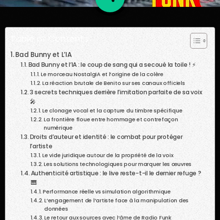
31
Table of Contents
Bad Bunny et L’IA
Bad Bunny et l’IA : le coup de sang qui a secoué la toile ! ⚡
Le morceau NostalgIA et l’origine de la colère
La réaction brutale de Benito sur ses canaux officiels
3 secrets techniques derrière l’imitation parfaite de sa voix
🎤
Le clonage vocal et la capture du timbre spécifique
La frontière floue entre hommage et contrefaçon
numérique
Droits d’auteur et identité : le combat pour protéger
l’artiste
Le vide juridique autour de la propriété de la voix
Les solutions technologiques pour marquer les œuvres
Authenticité artistique : le live reste-t-il le dernier refuge ?
🎹
Performance réelle vs simulation algorithmique
L’engagement de l’artiste face à la manipulation des
données
Le retour aux sources avec l’âme de Radio Funk