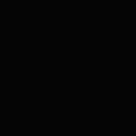
Disco Funk
Aimé’s Kitchen: A Funk & Soul Journey
Through Time and Groove
356
74