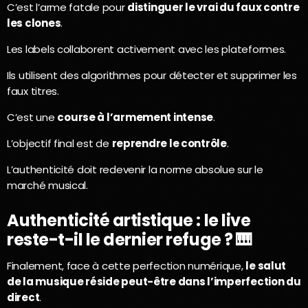
C’est l’arme fatale pour
distinguer le vrai du faux contre
les clones
.
Les labels collaborent activement avec les plateformes.
Ils utilisent des algorithmes pour détecter et supprimer les
faux titres.
C’est une
course à l’armement intense
.
L’objectif final est de
reprendre le contrôle
.
L’authenticité doit redevenir la norme absolue sur le
marché musical.
Authenticité artistique : le live
reste-t-il le dernier refuge ? 🎹
Finalement, face à cette perfection numérique,
le salut
de la musique réside peut-être dans l’imperfection du
direct
.