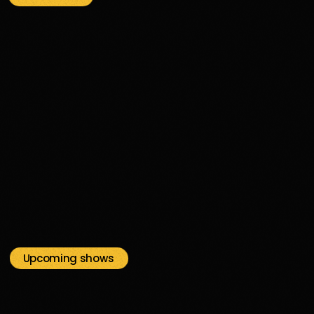
funk
New Jack
18:00 - 23:59
New Jack
Upcoming shows